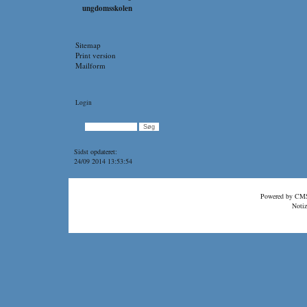
ungdomsskolen
Sitemap
Print version
Mailform
Login
Sidst opdateret:
24/09 2014 13:53:54
Powered by
CMS
Notiz