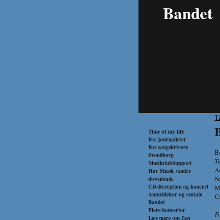
Bandet
T
Time of my life
For journalister
For sangskrivere
B
Svendborg
T
Musikråd/Support
A
Hør Musik /andre
N
downloads
CD-Reception og koncert
M
Anmeldelser og omtale
C
Bandet
Flere koncerter
F
Læs mere om Jan