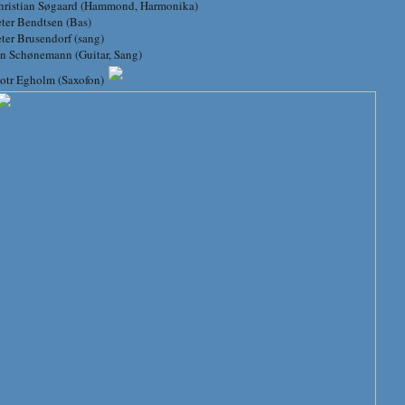
hristian Søgaard (Hammond, Harmonika)
eter Bendtsen (Bas)
ter Brusendorf (sang)
an Schønemann (Guitar, Sang)
jotr Egholm (Saxofon)