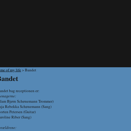
ime of my life
> Bandet
Bandet
andet bag receptionen er:
eenagerne:
dam Bjørn Schønemann Trommer)
aja Rebekka Schønemann (Sang)
orten Petersen (Guitar)
aroline Riber (Sang)
orældrene: