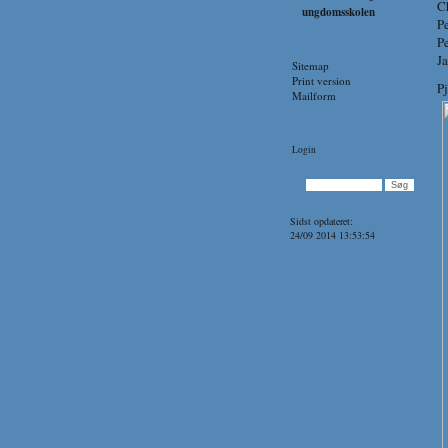
C
ungdomsskolen
P
Pe
J
Sitemap
Print version
P
Mailform
Login
Sidst opdateret:
24/09 2014 13:53:54