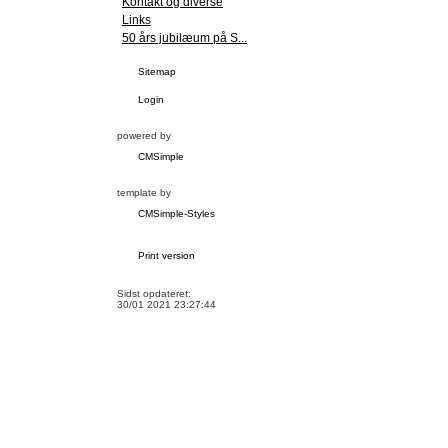
Kontakt og diverse
Links
50 års jubilæum på S...
Sitemap
Login
powered by
CMSimple
template by
CMSimple-Styles
Print version
Sidst opdateret:
30/01 2021 23:27:44