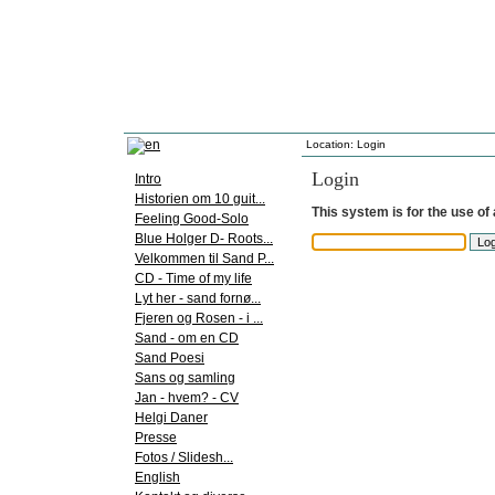
Sand Poesi
Location: Login
Login
Intro
Historien om 10 guit...
This system is for the use of
Feeling Good-Solo
Blue Holger D- Roots...
Velkommen til Sand P...
CD - Time of my life
Lyt her - sand fornø...
Fjeren og Rosen - i ...
Sand - om en CD
Sand Poesi
Sans og samling
Jan - hvem? - CV
Helgi Daner
Presse
Fotos / Slidesh...
English